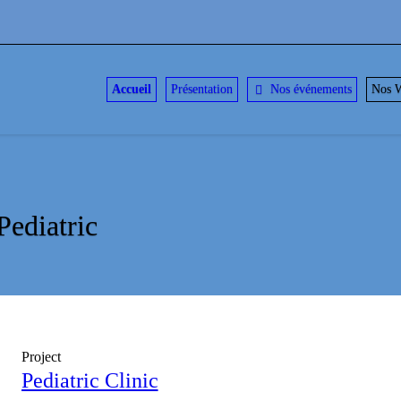
Accueil
Présentation
Nos événements
Nos W
Pediatric
Project
Pediatric Clinic