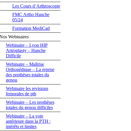
Les Cours d’Arthroscopie
FMC Artho Hanche
05/24
Formation MediCad
Nos Webinaires
Webinaire – Lyon HIP
Artroplasty – Hanche
Difficile
Webinaire – Maîtrise
Orthopédique – La reprise
des prothèses totales du
genou
Webinaire les revisions
femorales de pth
Webinaire – Les prothèses
totales du genou difficiles
Webinaire – La voie
antérieure dans la PTH :
intérêts et limites