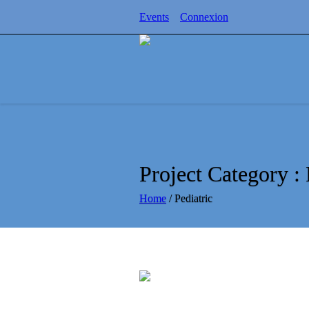
Events
Connexion
Project Category :
Home
/
Pediatric