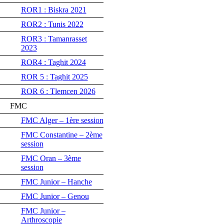
ROR1 : Biskra 2021
ROR2 : Tunis 2022
ROR3 : Tamanrasset
2023
ROR4 : Taghit 2024
ROR 5 : Taghit 2025
ROR 6 : Tlemcen 2026
FMC
FMC Alger – 1ère session
FMC Constantine – 2ème
session
FMC Oran – 3ème
session
FMC Junior – Hanche
FMC Junior – Genou
FMC Junior –
Arthroscopie