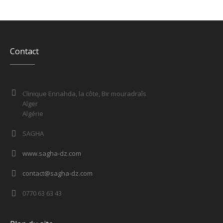
Contact
Clinique Ennahda, la côte, Bir mouradraîs
Alger
Algérie
SAGHA
www.sagha-dz.com
contact@sagha-dz.com
0770 63 63 43