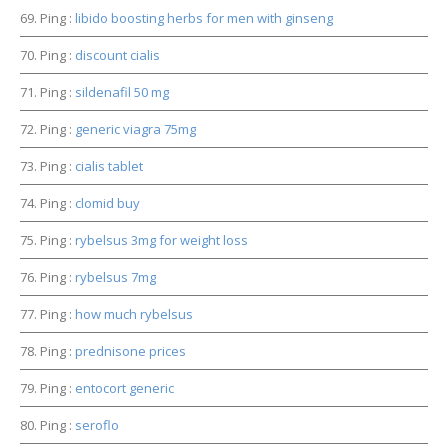
Ping :
libido boosting herbs for men with ginseng
Ping :
discount cialis
Ping :
sildenafil 50 mg
Ping :
generic viagra 75mg
Ping :
cialis tablet
Ping :
clomid buy
Ping :
rybelsus 3mg for weight loss
Ping :
rybelsus 7mg
Ping :
how much rybelsus
Ping :
prednisone prices
Ping :
entocort generic
Ping :
seroflo