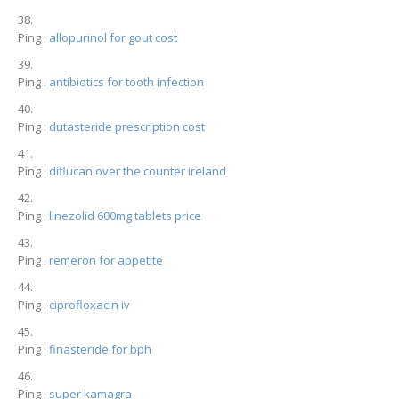
Ping :
allopurinol for gout cost
Ping :
antibiotics for tooth infection
Ping :
dutasteride prescription cost
Ping :
diflucan over the counter ireland
Ping :
linezolid 600mg tablets price
Ping :
remeron for appetite
Ping :
ciprofloxacin iv
Ping :
finasteride for bph
Ping :
super kamagra