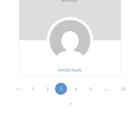
MAHDI Nadir
3
…
«
1
2
4
5
22
»