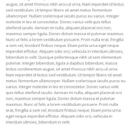
augue, sit amet rhoncus nibh arcu ut urna. Nam imperdiet id lectus
sed vestibulum. Ut tempor libero sit amet metus fermentum
ullamcorper. Nullam scelerisque iaculis purus eu varius. Integer
molestie in leo et consectetur. Donec varius velit quis tellus
eleifend iaculis. Aenean mi nulla, aliquam placerat orci non,
maximus semper ligula. Donec dictum massa et pulvinar maximus.
Nunc ut felis a lorem vestibulum posuere. Proin nulla erat, fringilla
a sem vel, tincidunt finibus neque. Etiam porta urna eget neque
imperdiet efficitur. Aliquam odio orci, vehicula in interdum ultricies,
bibendum in velit. Quisque pellentesque nibh ut sem elementum
pulvinar. Integer bibendum, ligula a dapibus bibendum, massa
lectus condimentum augue, sit amet rhoncus nibh arcu ut urna.
Nam imperdiet id lectus sed vestibulum. Ut tempor libero sit amet
metus fermentum ullamcorper. Nullam scelerisque iaculis purus eu
varius. Integer molestie in leo et consectetur. Donec varius velit
quis tellus eleifend iaculis. Aenean mi nulla, aliquam placerat orci
non, maximus semper ligula. Donec dictum massa et pulvinar
maximus. Nunc ut felis a lorem vestibulum posuere. Proin nulla
erat, fringilla a sem vel, tincidunt finibus neque. Etiam porta urna
eget neque imperdiet efficitur. Aliquam odio orci, vehicula in
interdum ultricies, bibendum in velit.