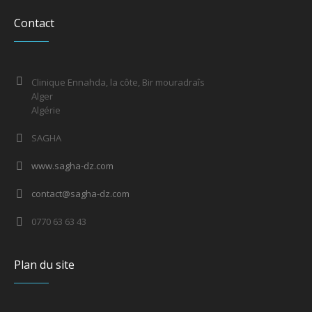
Contact
Clinique Ennahda, la côte, Bir mouradraîs
Alger
Algérie
SAGHA
www.sagha-dz.com
contact@sagha-dz.com
0770 63 63 43
Plan du site