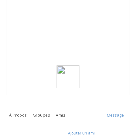
Bendekken Brahim
Groupe d'utilisateurs par défaut
À Propos
Groupes
Amis
Message
Ajouter un ami