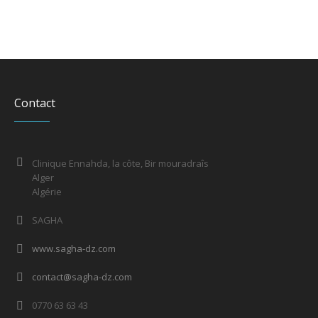
Contact
Clinique Ennahda, la côte, Bir mouradraîs
Alger
Algérie
SAGHA
www.sagha-dz.com
contact@sagha-dz.com
0770 63 63 43