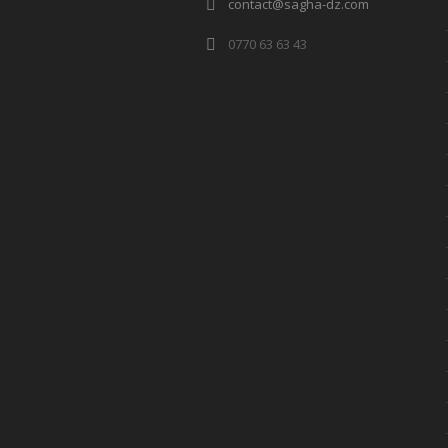
contact@sagha-dz.com
0770 63 63 43