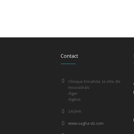
Contact
Clinique Ennahda, la côte, Bir
mouradraîs
Alger
Algérie
SAGHA
www.sagha-dz.com