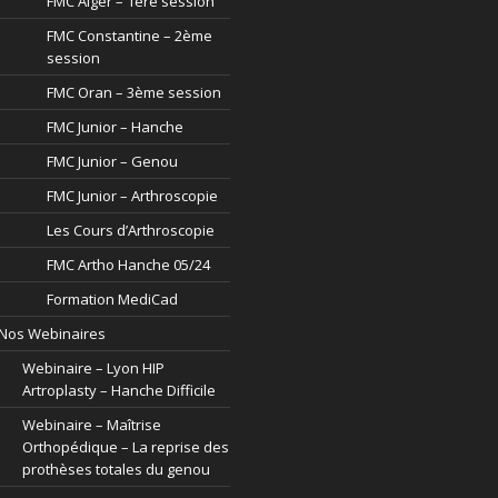
FMC Alger – 1ère session
FMC Constantine – 2ème
session
FMC Oran – 3ème session
FMC Junior – Hanche
FMC Junior – Genou
FMC Junior – Arthroscopie
Les Cours d’Arthroscopie
FMC Artho Hanche 05/24
Formation MediCad
Nos Webinaires
Webinaire – Lyon HIP
Artroplasty – Hanche Difficile
Webinaire – Maîtrise
Orthopédique – La reprise des
prothèses totales du genou